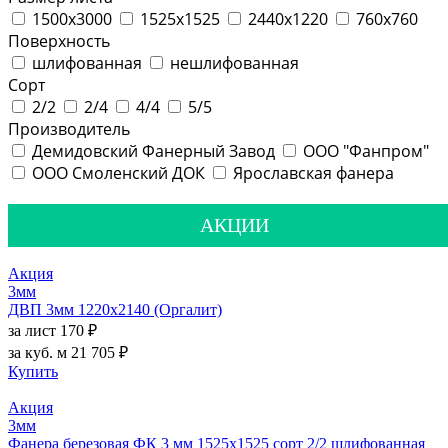
1500х3000
1525х1525
2440х1220
760х760
Поверхность
шлифованная
нешлифованная
Сорт
2/2
2/4
4/4
5/5
Производитель
Демидовский Фанерный Завод
ООО "Фанпром"
ООО Смоленский ДОК
Ярославская фанера
АКЦИИ
Акция
3мм
ДВП 3мм 1220х2140 (Оргалит)
за лист
170 ₽
за куб. м
21 705 ₽
Купить
Акция
3мм
Фанера березовая ФК 3 мм 1525х1525 сорт 2/2 шлифованная