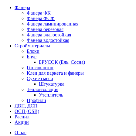
Фанера
Фанера ФК
Фанера ФСФ
Фанера ламинированная
Фанера березовая
Фанера влагостойкая
Фанера водостойкая
Стройматериалы
Блоки
Брус
БРУСОК (Ель, Сосна)
Гипсокартон
Клеи для паркета и фанеры
Сухие смеси
Штукатурка
Теплоизоляция
Утеплитель
Профили
ДВП, ДСП
ОСП (OSB)
Распил
Акции
О нас