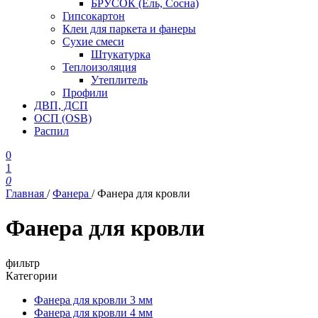
БРУСОК (Ель, Сосна)
Гипсокартон
Клеи для паркета и фанеры
Сухие смеси
Штукатурка
Теплоизоляция
Утеплитель
Профили
ДВП, ДСП
ОСП (OSB)
Распил
0
1
0
Главная
/
Фанера
/
Фанера для кровли
Фанера для кровли
фильтр
Категории
Фанера для кровли 3 мм
Фанера для кровли 4 мм