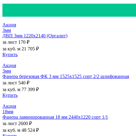
Акция
3мм
ДВП 3мм 1220х2140 (Оргалит)
за лист
170 ₽
за куб. м
21 705 ₽
Купить
Акция
3мм
Фанера березовая ФК 3 мм 1525х1525 сорт 2/2 шлифованная
за лист
540 ₽
за куб. м
77 399 ₽
Купить
Акция
18мм
Фанера ламинированная 18 мм 2440х1220 сорт 1/1
за лист
2600 ₽
за куб. м
48 524 ₽
Купить