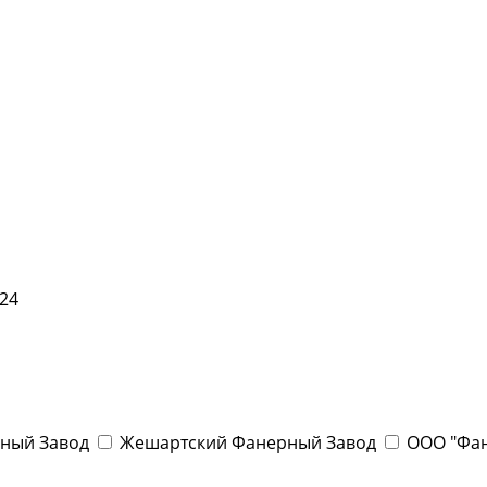
24
ный Завод
Жешартский Фанерный Завод
ООО "Фа