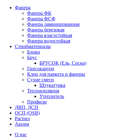
Фанера
Фанера ФК
Фанера ФСФ
Фанера ламинированная
Фанера березовая
Фанера влагостойкая
Фанера водостойкая
Стройматериалы
Блоки
Брус
БРУСОК (Ель, Сосна)
Гипсокартон
Клеи для паркета и фанеры
Сухие смеси
Штукатурка
Теплоизоляция
Утеплитель
Профили
ДВП, ДСП
ОСП (OSB)
Распил
Акции
О нас