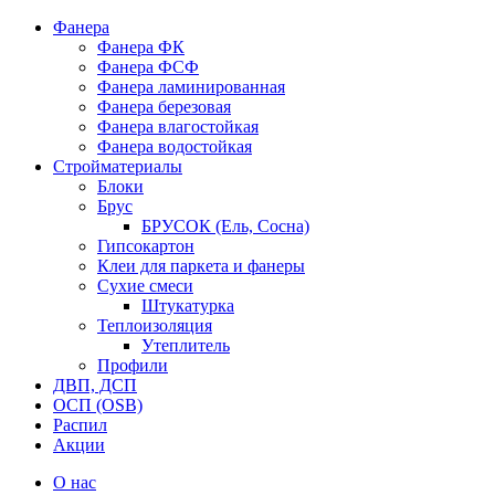
Фанера
Фанера ФК
Фанера ФСФ
Фанера ламинированная
Фанера березовая
Фанера влагостойкая
Фанера водостойкая
Стройматериалы
Блоки
Брус
БРУСОК (Ель, Сосна)
Гипсокартон
Клеи для паркета и фанеры
Сухие смеси
Штукатурка
Теплоизоляция
Утеплитель
Профили
ДВП, ДСП
ОСП (OSB)
Распил
Акции
О нас