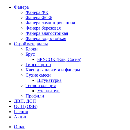
Фанера
Фанера ФК
Фанера ФСФ
Фанера ламинированная
Фанера березовая
Фанера влагостойкая
Фанера водостойкая
Стройматериалы
Блоки
Брус
БРУСОК (Ель, Сосна)
Гипсокартон
Клеи для паркета и фанеры
Сухие смеси
Штукатурка
Теплоизоляция
Утеплитель
Профили
ДВП, ДСП
ОСП (OSB)
Распил
Акции
О нас