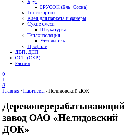
Брус
БРУСОК (Ель, Сосна)
Гипсокартон
Клеи для паркета и фанеры
Сухие смеси
Штукатурка
Теплоизоляция
Утеплитель
Профили
ДВП, ДСП
ОСП (OSB)
Распил
0
1
0
Главная
/
Партнеры
/
Нелидовский ДОК
Деревоперерабатывающий
завод ОАО «Нелидовский
ДОК»