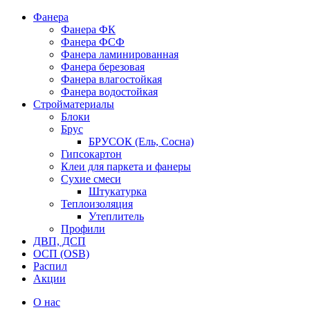
Фанера
Фанера ФК
Фанера ФСФ
Фанера ламинированная
Фанера березовая
Фанера влагостойкая
Фанера водостойкая
Стройматериалы
Блоки
Брус
БРУСОК (Ель, Сосна)
Гипсокартон
Клеи для паркета и фанеры
Сухие смеси
Штукатурка
Теплоизоляция
Утеплитель
Профили
ДВП, ДСП
ОСП (OSB)
Распил
Акции
О нас