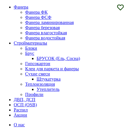
Фанера
Фанера ФК
Фанера ФСФ
Фанера ламинированная
Фанера березовая
Фанера влагостойкая
Фанера водостойкая
Стройматериалы
Блоки
Брус
БРУСОК (Ель, Сосна)
Гипсокартон
Клеи для паркета и фанеры
Сухие смеси
Штукатурка
Теплоизоляция
Утеплитель
Профили
ДВП, ДСП
ОСП (OSB)
Распил
Акции
О нас