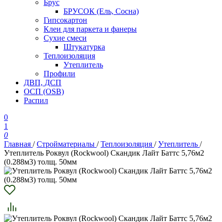
Брус
БРУСОК (Ель, Сосна)
Гипсокартон
Клеи для паркета и фанеры
Сухие смеси
Штукатурка
Теплоизоляция
Утеплитель
Профили
ДВП, ДСП
ОСП (OSB)
Распил
0
1
0
Главная
/
Стройматериалы
/
Теплоизоляция
/
Утеплитель
/
Утеплитель Роквул (Rockwool) Скандик Лайт Баттс 5,76м2
(0.288м3) толщ. 50мм