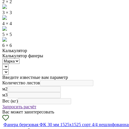
2 × 2
3 × 3
4 × 4
5 × 5
6 × 6
Калькулятор
Калькулятор фанеры
Введите известные вам параметр
Количество листов
м2
м3
Вес (кг)
Запросить расчёт
Вас может заинтересовать
Фанера березовая ФК 30 мм 1525х1525 сорт 4/4 нешлифованна