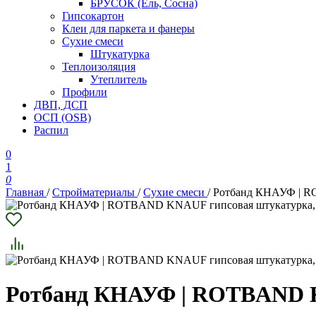
БРУСОК (Ель, Сосна)
Гипсокартон
Клеи для паркета и фанеры
Сухие смеси
Штукатурка
Теплоизоляция
Утеплитель
Профили
ДВП, ДСП
ОСП (OSB)
Распил
0
1
0
Главная
/
Стройматериалы
/
Сухие смеси
/
Ротбанд КНАУФ | R
Ротбанд КНАУФ | ROTBAND K