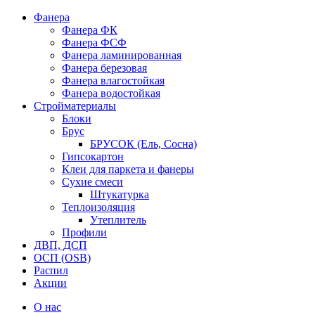
Фанера
Фанера ФК
Фанера ФСФ
Фанера ламинированная
Фанера березовая
Фанера влагостойкая
Фанера водостойкая
Стройматериалы
Блоки
Брус
БРУСОК (Ель, Сосна)
Гипсокартон
Клеи для паркета и фанеры
Сухие смеси
Штукатурка
Теплоизоляция
Утеплитель
Профили
ДВП, ДСП
ОСП (OSB)
Распил
Акции
О нас