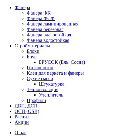
Фанера
Фанера ФК
Фанера ФСФ
Фанера ламинированная
Фанера березовая
Фанера влагостойкая
Фанера водостойкая
Стройматериалы
Блоки
Брус
БРУСОК (Ель, Сосна)
Гипсокартон
Клеи для паркета и фанеры
Сухие смеси
Штукатурка
Теплоизоляция
Утеплитель
Профили
ДВП, ДСП
ОСП (OSB)
Распил
Акции
О нас