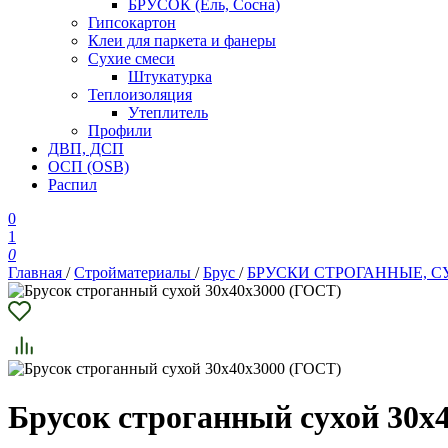
БРУСОК (Ель, Сосна)
Гипсокартон
Клеи для паркета и фанеры
Сухие смеси
Штукатурка
Теплоизоляция
Утеплитель
Профили
ДВП, ДСП
ОСП (OSB)
Распил
0
1
0
Главная
/
Стройматериалы
/
Брус
/
БРУСКИ СТРОГАННЫЕ, СУХ
Брусок строганный сухой 30х