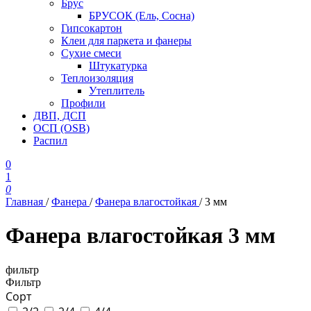
Брус
БРУСОК (Ель, Сосна)
Гипсокартон
Клеи для паркета и фанеры
Сухие смеси
Штукатурка
Теплоизоляция
Утеплитель
Профили
ДВП, ДСП
ОСП (OSB)
Распил
0
1
0
Главная
/
Фанера
/
Фанера влагостойкая
/
3 мм
Фанера влагостойкая 3 мм
фильтр
Фильтр
Сорт