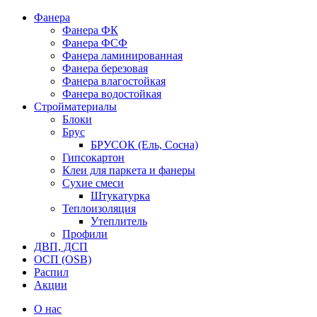
Фанера
Фанера ФК
Фанера ФСФ
Фанера ламинированная
Фанера березовая
Фанера влагостойкая
Фанера водостойкая
Стройматериалы
Блоки
Брус
БРУСОК (Ель, Сосна)
Гипсокартон
Клеи для паркета и фанеры
Сухие смеси
Штукатурка
Теплоизоляция
Утеплитель
Профили
ДВП, ДСП
ОСП (OSB)
Распил
Акции
О нас