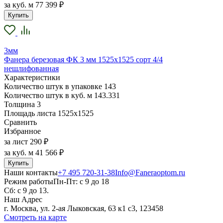
за куб. м
77 399 ₽
Купить
3мм
Фанера березовая ФК 3 мм 1525х1525 сорт 4/4
нешлифованная
Характеристики
Количество штук в упаковке
143
Количество штук в куб. м
143.331
Толщина
3
Площадь листа
1525х1525
Сравнить
Избранное
за лист
290 ₽
за куб. м
41 566 ₽
Купить
Наши контакты
+7 495 720-31-38
Info@Faneraoptom.ru
Режим работы
Пн-Пт: с 9 до 18
Сб: с 9 до 13.
Наш Адрес
г. Москва, ул. 2-ая Лыковская, 63 к1 с3, 123458
Смотреть на карте