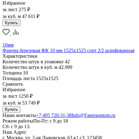
Избранное
за лист
275 ₽
за куб. м
47 611 ₽
Купить
10мм
Фанера березовая ФК 10 мм 1525х1525 сорт 2/2 шлифованная
Характеристики
Количество штук в упаковке
42
Количество штук в куб. м
42.999
Толщина
10
Площадь листа
1525х1525
Сравнить
Избранное
за лист
1250 ₽
за куб. м
53 749 ₽
Купить
Наши контакты
+7 495 720-31-38
Info@Faneraoptom.ru
Режим работы
Пн-Пт: с 9 до 18
Сб: с 9 до 13.
Наш Адрес
г. Москва, ул. 2-ая Лыковская, 63 к1 с3, 123458