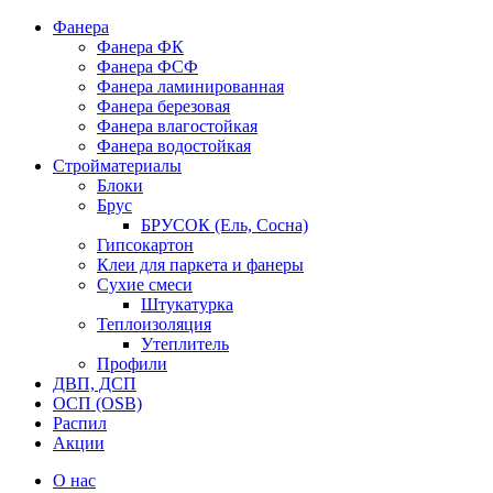
Фанера
Фанера ФК
Фанера ФСФ
Фанера ламинированная
Фанера березовая
Фанера влагостойкая
Фанера водостойкая
Стройматериалы
Блоки
Брус
БРУСОК (Ель, Сосна)
Гипсокартон
Клеи для паркета и фанеры
Сухие смеси
Штукатурка
Теплоизоляция
Утеплитель
Профили
ДВП, ДСП
ОСП (OSB)
Распил
Акции
О нас