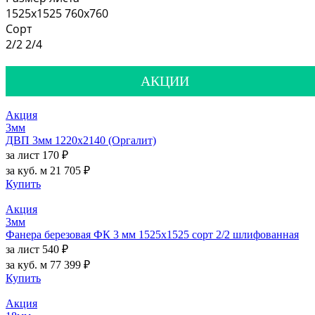
1525х1525
760х760
Сорт
2/2
2/4
АКЦИИ
Акция
3мм
ДВП 3мм 1220х2140 (Оргалит)
за лист
170 ₽
за куб. м
21 705 ₽
Купить
Акция
3мм
Фанера березовая ФК 3 мм 1525х1525 сорт 2/2 шлифованная
за лист
540 ₽
за куб. м
77 399 ₽
Купить
Акция