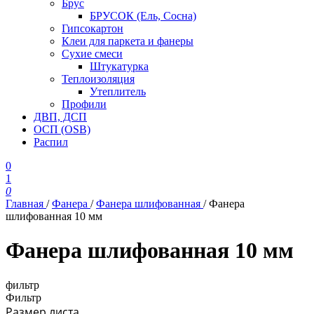
Брус
БРУСОК (Ель, Сосна)
Гипсокартон
Клеи для паркета и фанеры
Сухие смеси
Штукатурка
Теплоизоляция
Утеплитель
Профили
ДВП, ДСП
ОСП (OSB)
Распил
0
1
0
Главная
/
Фанера
/
Фанера шлифованная
/
Фанера
шлифованная 10 мм
Фанера шлифованная 10 мм
фильтр
Фильтр
Размер листа