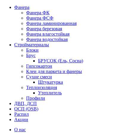
Фанера
Фанера ФК
Фанера ФСФ
Фанера ламинированная
Фанера березовая
Фанера влагостойкая
Фанера водостойкая
Стройматериалы
Блоки
Брус
БРУСОК (Ель, Сосна)
Гипсокартон
Клеи для паркета и фанеры
Сухие смеси
Штукатурка
Теплоизоляция
Утеплитель
Профили
ДВП, ДСП
ОСП (OSB)
Распил
Акции
О нас