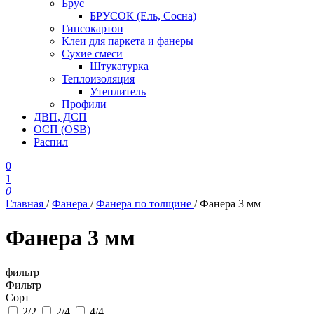
Брус
БРУСОК (Ель, Сосна)
Гипсокартон
Клеи для паркета и фанеры
Сухие смеси
Штукатурка
Теплоизоляция
Утеплитель
Профили
ДВП, ДСП
ОСП (OSB)
Распил
0
1
0
Главная
/
Фанера
/
Фанера по толщине
/
Фанера 3 мм
Фанера 3 мм
фильтр
Фильтр
Сорт
2/2
2/4
4/4