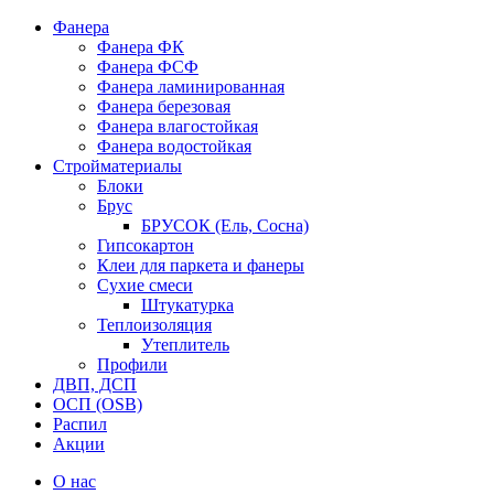
Фанера
Фанера ФК
Фанера ФСФ
Фанера ламинированная
Фанера березовая
Фанера влагостойкая
Фанера водостойкая
Стройматериалы
Блоки
Брус
БРУСОК (Ель, Сосна)
Гипсокартон
Клеи для паркета и фанеры
Сухие смеси
Штукатурка
Теплоизоляция
Утеплитель
Профили
ДВП, ДСП
ОСП (OSB)
Распил
Акции
О нас