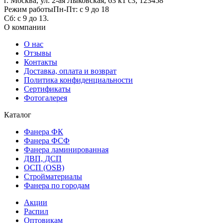
г. Москва, ул. 2-ая Лыковская, 63 к1 с3, 123458
Режим работы
Пн-Пт: с 9 до 18
Сб: с 9 до 13.
О компании
О нас
Отзывы
Контакты
Доставка, оплата и возврат
Политика конфиденциальности
Сертификаты
Фотогалерея
Каталог
Фанера ФК
Фанера ФСФ
Фанера ламинированная
ДВП, ДСП
ОСП (OSB)
Стройматериалы
Фанера по городам
Акции
Распил
Оптовикам