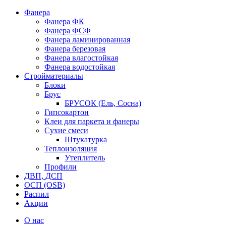
Фанера
Фанера ФК
Фанера ФСФ
Фанера ламинированная
Фанера березовая
Фанера влагостойкая
Фанера водостойкая
Стройматериалы
Блоки
Брус
БРУСОК (Ель, Сосна)
Гипсокартон
Клеи для паркета и фанеры
Сухие смеси
Штукатурка
Теплоизоляция
Утеплитель
Профили
ДВП, ДСП
ОСП (OSB)
Распил
Акции
О нас