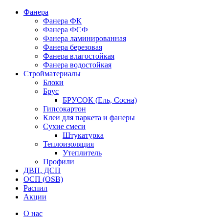
Фанера
Фанера ФК
Фанера ФСФ
Фанера ламинированная
Фанера березовая
Фанера влагостойкая
Фанера водостойкая
Стройматериалы
Блоки
Брус
БРУСОК (Ель, Сосна)
Гипсокартон
Клеи для паркета и фанеры
Сухие смеси
Штукатурка
Теплоизоляция
Утеплитель
Профили
ДВП, ДСП
ОСП (OSB)
Распил
Акции
О нас