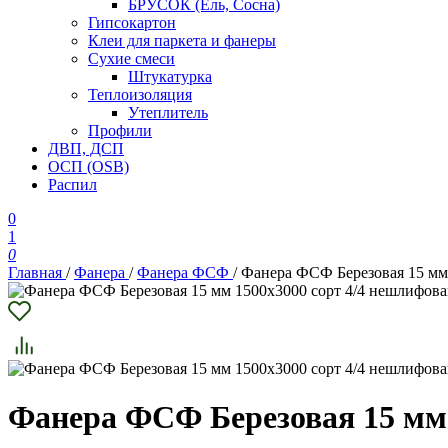
БРУСОК (Ель, Сосна)
Гипсокартон
Клеи для паркета и фанеры
Сухие смеси
Штукатурка
Теплоизоляция
Утеплитель
Профили
ДВП, ДСП
ОСП (OSB)
Распил
0
1
0
Главная
/
Фанера
/
Фанера ФСФ
/
Фанера ФСФ Березовая 15 мм
Фанера ФСФ Березовая 15 мм 