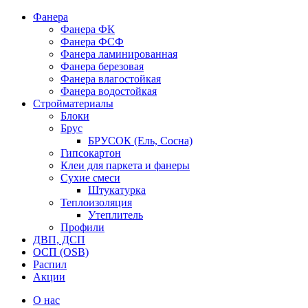
Фанера
Фанера ФК
Фанера ФСФ
Фанера ламинированная
Фанера березовая
Фанера влагостойкая
Фанера водостойкая
Стройматериалы
Блоки
Брус
БРУСОК (Ель, Сосна)
Гипсокартон
Клеи для паркета и фанеры
Сухие смеси
Штукатурка
Теплоизоляция
Утеплитель
Профили
ДВП, ДСП
ОСП (OSB)
Распил
Акции
О нас