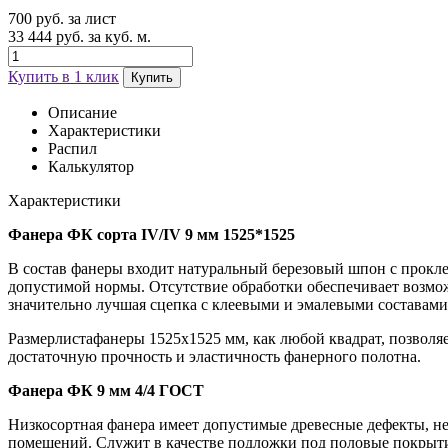
700 руб. за лист
33 444 руб. за куб. м.
Купить в 1 клик
Купить
Описание
Характеристики
Распил
Калькулятор
Характеристики
Фанера ФК сорта IV/IV 9 мм 1525*1525
В состав фанеры входит натуральный березовый шпон с прокл
допустимой нормы. Отсутствие обработки обеспечивает возм
значительно лучшая сцепка с клеевыми и эмалевыми составами
Размерлистафанеры 1525х1525 мм, как любой квадрат, позволя
достаточную прочность и эластичность фанерного полотна.
Фанера ФК 9 мм 4/4 ГОСТ
Низкосортная фанера имеет допустимые древесные дефекты, н
помещений. Служит в качестве подложки под половые покрытия