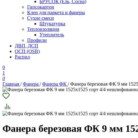
БРУСОК (Ель, Сосна)
Гипсокартон
Клеи для паркета и фанеры
Сухие смеси
Штукатурка
Теплоизоляция
Утеплитель
Профили
ДВП, ДСП
ОСП (OSB)
Распил
0
1
0
Главная
/
Фанера
/
Фанера ФК
/
Фанера березовая ФК 9 мм 152
Фанера березовая ФК 9 мм 15