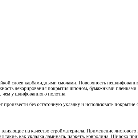
ейкой слоев карбамидными смолами. Поверхность нешлифованно
ожность декорирования покрытия шпоном, бумажными пленками 
, чем у шлифованного полотна.
ет произвести без остаточную укладку и использовать покрытие
е влияющие на качество стройматериала. Применение листового
 такие, как укладка ламината, паркета, ковролина. Широко при