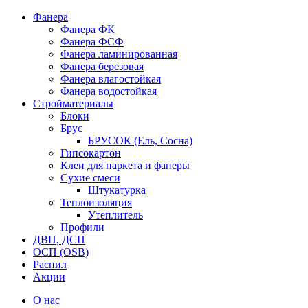
Фанера
Фанера ФК
Фанера ФСФ
Фанера ламинированная
Фанера березовая
Фанера влагостойкая
Фанера водостойкая
Стройматериалы
Блоки
Брус
БРУСОК (Ель, Сосна)
Гипсокартон
Клеи для паркета и фанеры
Сухие смеси
Штукатурка
Теплоизоляция
Утеплитель
Профили
ДВП, ДСП
ОСП (OSB)
Распил
Акции
О нас