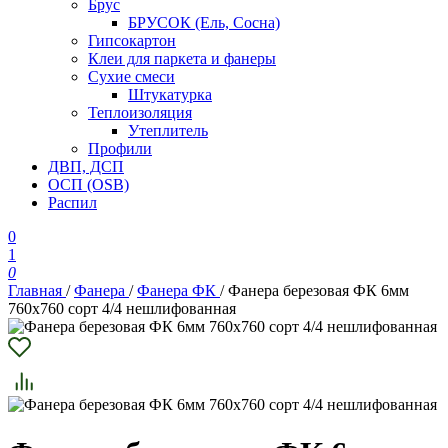
Брус
БРУСОК (Ель, Сосна)
Гипсокартон
Клеи для паркета и фанеры
Сухие смеси
Штукатурка
Теплоизоляция
Утеплитель
Профили
ДВП, ДСП
ОСП (OSB)
Распил
0
1
0
Главная
/
Фанера
/
Фанера ФК
/
Фанера березовая ФК 6мм
760х760 сорт 4/4 нешлифованная