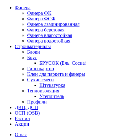
Фанера
Фанера ФК
Фанера ФСФ
Фанера ламинированная
Фанера березовая
Фанера влагостойкая
Фанера водостойкая
Стройматериалы
Блоки
Брус
БРУСОК (Ель, Сосна)
Гипсокартон
Клеи для паркета и фанеры
Сухие смеси
Штукатурка
Теплоизоляция
Утеплитель
Профили
ДВП, ДСП
ОСП (OSB)
Распил
Акции
О нас