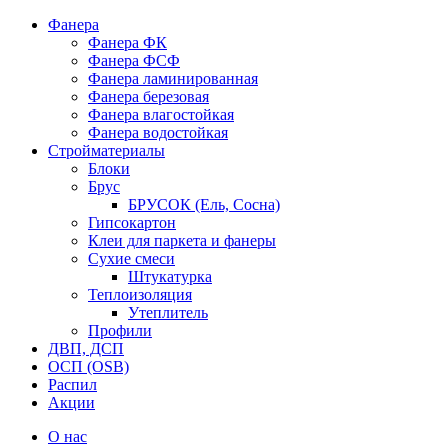
Фанера
Фанера ФК
Фанера ФСФ
Фанера ламинированная
Фанера березовая
Фанера влагостойкая
Фанера водостойкая
Стройматериалы
Блоки
Брус
БРУСОК (Ель, Сосна)
Гипсокартон
Клеи для паркета и фанеры
Сухие смеси
Штукатурка
Теплоизоляция
Утеплитель
Профили
ДВП, ДСП
ОСП (OSB)
Распил
Акции
О нас