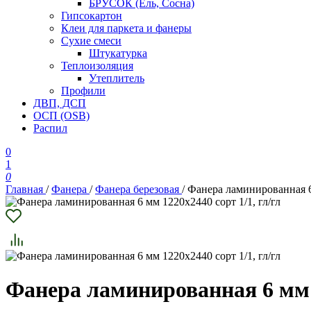
БРУСОК (Ель, Сосна)
Гипсокартон
Клеи для паркета и фанеры
Сухие смеси
Штукатурка
Теплоизоляция
Утеплитель
Профили
ДВП, ДСП
ОСП (OSB)
Распил
0
1
0
Главная
/
Фанера
/
Фанера березовая
/
Фанера ламинированная 6 
Фанера ламинированная 6 мм 1