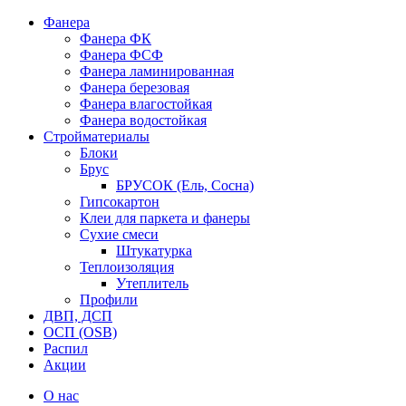
Фанера
Фанера ФК
Фанера ФСФ
Фанера ламинированная
Фанера березовая
Фанера влагостойкая
Фанера водостойкая
Стройматериалы
Блоки
Брус
БРУСОК (Ель, Сосна)
Гипсокартон
Клеи для паркета и фанеры
Сухие смеси
Штукатурка
Теплоизоляция
Утеплитель
Профили
ДВП, ДСП
ОСП (OSB)
Распил
Акции
О нас