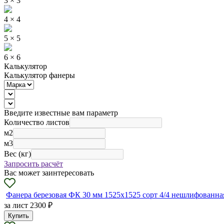
3 × 3
4 × 4
5 × 5
6 × 6
Калькулятор
Калькулятор фанеры
Введите известные вам параметр
Количество листов
м2
м3
Вес (кг)
Запросить расчёт
Вас может заинтересовать
Фанера березовая ФК 30 мм 1525х1525 сорт 4/4 нешлифованна
за лист
2300 ₽
Купить