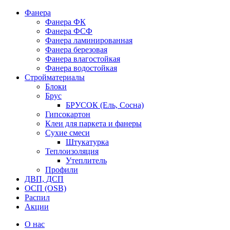
Фанера
Фанера ФК
Фанера ФСФ
Фанера ламинированная
Фанера березовая
Фанера влагостойкая
Фанера водостойкая
Стройматериалы
Блоки
Брус
БРУСОК (Ель, Сосна)
Гипсокартон
Клеи для паркета и фанеры
Сухие смеси
Штукатурка
Теплоизоляция
Утеплитель
Профили
ДВП, ДСП
ОСП (OSB)
Распил
Акции
О нас