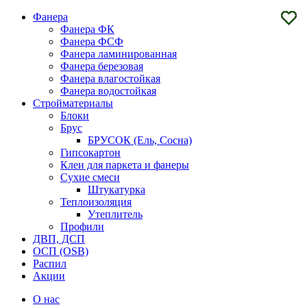
Фанера
Фанера ФК
Фанера ФСФ
Фанера ламинированная
Фанера березовая
Фанера влагостойкая
Фанера водостойкая
Стройматериалы
Блоки
Брус
БРУСОК (Ель, Сосна)
Гипсокартон
Клеи для паркета и фанеры
Сухие смеси
Штукатурка
Теплоизоляция
Утеплитель
Профили
ДВП, ДСП
ОСП (OSB)
Распил
Акции
О нас