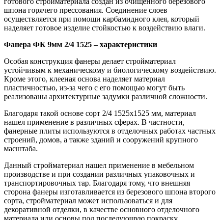
готового стройматериала создан из очищенного березового
шпона горячего прессования. Соединение слоев
осуществляется при помощи карбамидного клея, который
наделяет готовое изделие стойкостью к воздействию влаги.
Фанера ФК 9мм 2/4 1525 – характеристики
Особая конструкция фанеры делает стройматериал
устойчивым к механическому и биологическому воздействию.
Кроме этого, клееная основа наделяет материал
пластичностью, из-за чего с его помощью могут быть
реализованы архитектурные задумки различной сложности.
Благодаря такой основе сорт 2/4 1525х1525 мм, материал
нашел применение в различных сферах. В частности,
фанерные плиты используются в отделочных работах частных
строений, домов, а также зданий и сооружений крупного
масштаба.
Данный стройматериал нашел применение в мебельном
производстве и при создании различных упаковочных и
транспортировочных тар. Благодаря тому, что внешняя
сторона фанеры изготавливается из березового шпона второго
сорта, стройматериал может использоваться и для
декоративной отделки, в качестве основного отделочного
материала или основы под последующую покраску.