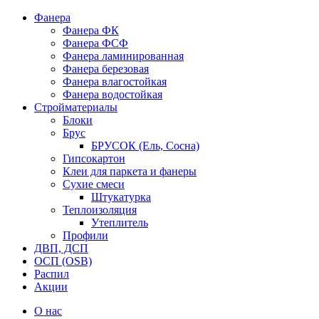
Фанера
Фанера ФК
Фанера ФСФ
Фанера ламинированная
Фанера березовая
Фанера влагостойкая
Фанера водостойкая
Стройматериалы
Блоки
Брус
БРУСОК (Ель, Сосна)
Гипсокартон
Клеи для паркета и фанеры
Сухие смеси
Штукатурка
Теплоизоляция
Утеплитель
Профили
ДВП, ДСП
ОСП (OSB)
Распил
Акции
О нас