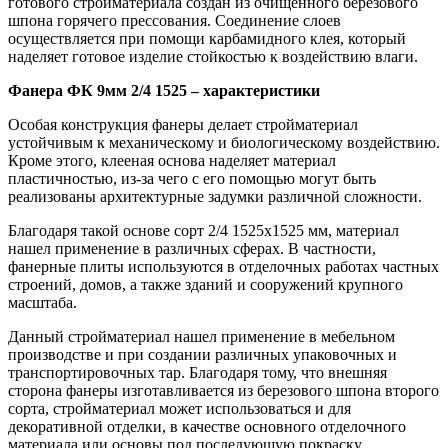
готового стройматериала создан из очищенного березового
шпона горячего прессования. Соединение слоев
осуществляется при помощи карбамидного клея, который
наделяет готовое изделие стойкостью к воздействию влаги.
Фанера ФК 9мм 2/4 1525 – характеристики
Особая конструкция фанеры делает стройматериал
устойчивым к механическому и биологическому воздействию.
Кроме этого, клееная основа наделяет материал
пластичностью, из-за чего с его помощью могут быть
реализованы архитектурные задумки различной сложности.
Благодаря такой основе сорт 2/4 1525х1525 мм, материал
нашел применение в различных сферах. В частности,
фанерные плиты используются в отделочных работах частных
строений, домов, а также зданий и сооружений крупного
масштаба.
Данный стройматериал нашел применение в мебельном
производстве и при создании различных упаковочных и
транспортировочных тар. Благодаря тому, что внешняя
сторона фанеры изготавливается из березового шпона второго
сорта, стройматериал может использоваться и для
декоративной отделки, в качестве основного отделочного
материала или основы под последующую покраску.