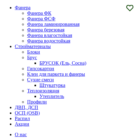
Фанера
Фанера ФК
Фанера ФСФ
Фанера ламинированная
Фанера березовая
Фанера влагостойкая
Фанера водостойкая
Стройматериалы
Блоки
Брус
БРУСОК (Ель, Сосна)
Гипсокартон
Клеи для паркета и фанеры
Сухие смеси
Штукатурка
Теплоизоляция
Утеплитель
Профили
ДВП, ДСП
ОСП (OSB)
Распил
Акции
О нас