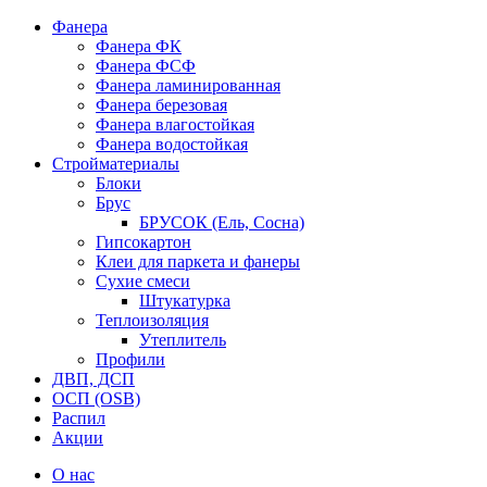
Фанера
Фанера ФК
Фанера ФСФ
Фанера ламинированная
Фанера березовая
Фанера влагостойкая
Фанера водостойкая
Стройматериалы
Блоки
Брус
БРУСОК (Ель, Сосна)
Гипсокартон
Клеи для паркета и фанеры
Сухие смеси
Штукатурка
Теплоизоляция
Утеплитель
Профили
ДВП, ДСП
ОСП (OSB)
Распил
Акции
О нас