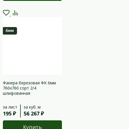
6мм
Фанера березовая ФК 6мм
760х760 сорт 2/4
шлифованная
за лист
за куб. м
195 ₽
56 267 ₽
Купить