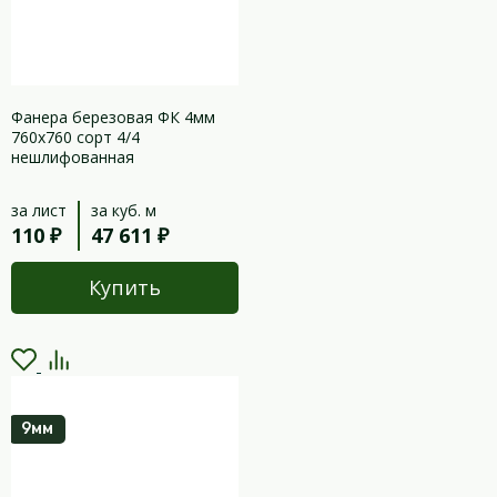
Фанера березовая ФК 4мм
760х760 сорт 4/4
нешлифованная
за лист
за куб. м
110 ₽
47 611 ₽
Купить
9мм