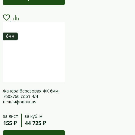
6мм
Фанера березовая ФК 6мм
760х760 сорт 4/4
нешлифованная
за лист
за куб. м
155 ₽
44 725 ₽