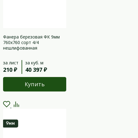
Фанера березовая ФК 9мм
760х760 сорт 4/4
нешлифованная
за лист
за куб. м
210 ₽
40 397 ₽
Купить
9мм