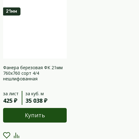
21мм
Фанера березовая ФК 21мм
760х760 сорт 4/4
нешлифованная
за лист
за куб. м
425 ₽
35 038 ₽
Купить