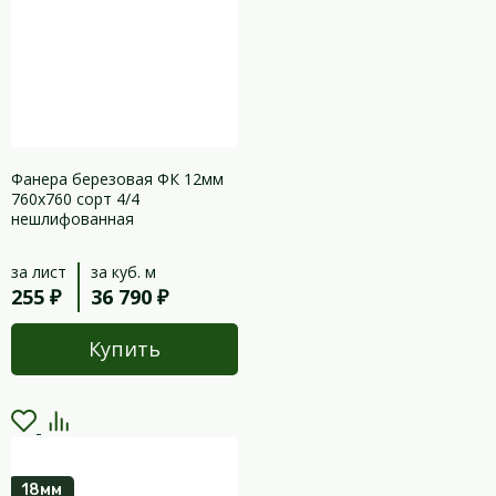
Фанера березовая ФК 12мм
760х760 сорт 4/4
нешлифованная
за лист
за куб. м
255 ₽
36 790 ₽
Купить
18мм