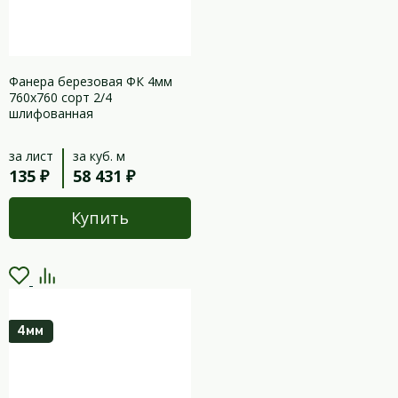
Фанера березовая ФК 4мм
760х760 сорт 2/4
шлифованная
за лист
за куб. м
135 ₽
58 431 ₽
Купить
4мм