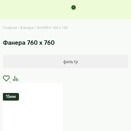
0
Главная
/
Фанера
/
ФАНЕРА 760 х 760
Фанера 760 х 760
фильтр
15мм